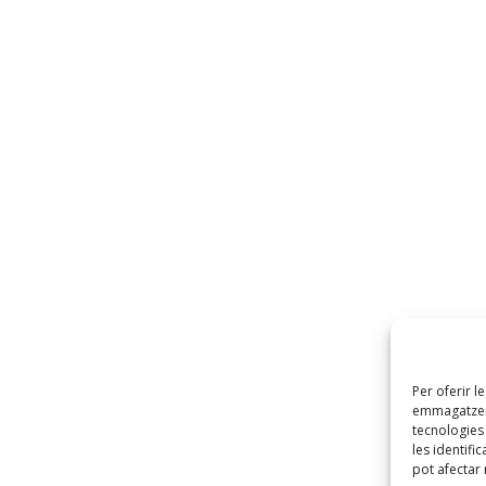
Per oferir l
emmagatzema
tecnologie
les identifi
pot afectar