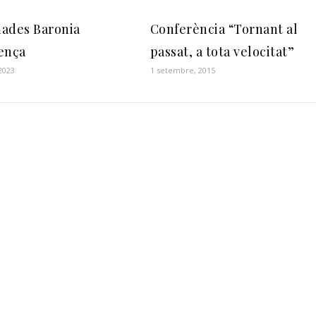
rnades Baronia
Conferència “Tornant al
ença
passat, a tota velocitat”
2023
1 setembre, 2015