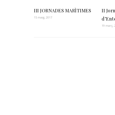
III JORNADES MARÌTIMES
II Jo
15 maig, 2017
d’Ent
19 març, 