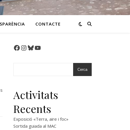
SPARÈNCIA
CONTACTE
Facebook
Instagram
Bluesky
YouTube
Cerca
es
Activitats
Recents
Exposició «Terra, aire i foc»
Sortida guiada al MAC