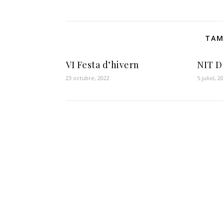
TAM
VI Festa d’hivern
NIT D
23 octubre, 2022
5 juliol, 2