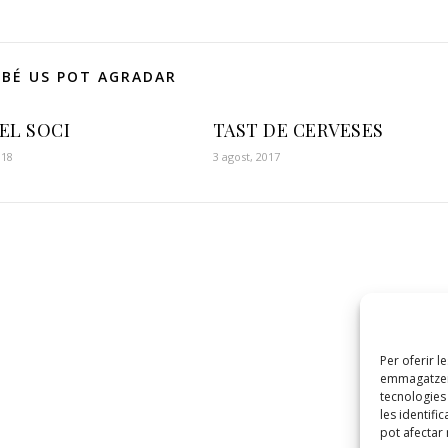
BÉ US POT AGRADAR
EL SOCI
TAST DE CERVESES
018
3 agost, 2017
Per oferir l
emmagatzema
tecnologie
les identifi
pot afectar