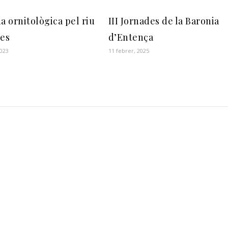
a ornitològica pel riu
III Jornades de la Baronia
res
d’Entença
2023
11 febrer, 2025