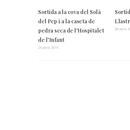
Sortida a la cova del Solà
Sortid
del Pep i a la caseta de
Llast
28 abril, 
pedra seca de l’Hospitalet
de l’Infant
26 abril, 2015