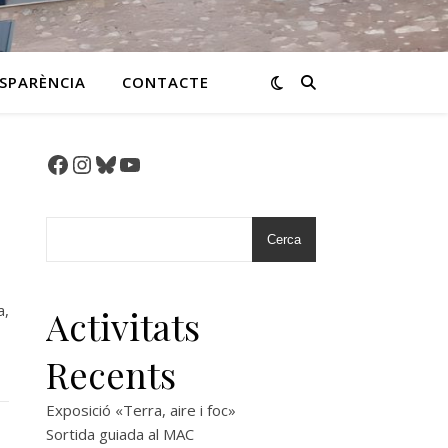
SPARÈNCIA
CONTACTE
Facebook
Instagram
Bluesky
YouTube
Cerca
a,
Activitats
Recents
Exposició «Terra, aire i foc»
Sortida guiada al MAC